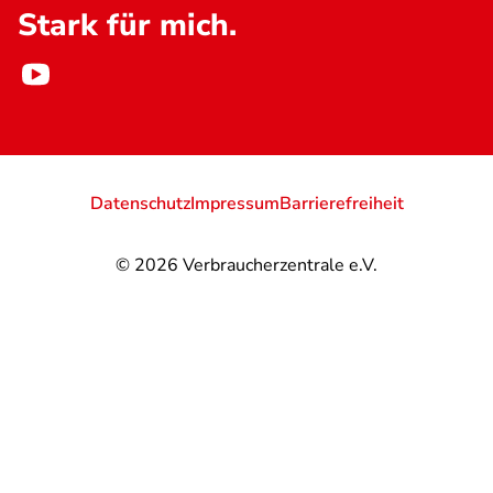
Stark für mich.
Datenschutz
Impressum
Barrierefreiheit
© 2026
Verbraucherzentrale e.V.
@
@