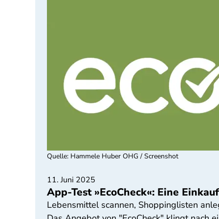
Quelle
:
Hammele Huber OHG / Screenshot
11. Juni 2025
App-Test »EcoCheck«: Eine Einkaufs
Lebensmittel scannen, Shoppinglisten anleg
Das Angebot von "EcoCheck" klingt nach ei