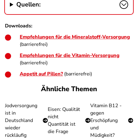
Quellen:
Downloads:
Empfehlungen für die Mineralstoff-Versorgung
(barrierefrei)
Empfehlungen für die Vitamin-Versorgung
(barrierefrei)
Appetit auf Pillen?
(barrierefrei)
Ähnliche Themen
Jodversorgung
Vitamin B12 -
Eisen: Qualität
ist in
gegen
nicht
Deutschland
Erschöpfung
Quantität ist
wieder
und
die Frage
rückläufig
Müdigkeit?