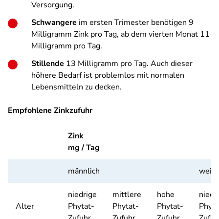
Versorgung.
Schwangere
im ersten Trimester benötigen 9
Milligramm Zink pro Tag, ab dem vierten Monat 11
Milligramm pro Tag.
Stillende
13 Milligramm pro Tag. Auch dieser
höhere Bedarf ist problemlos mit normalen
Lebensmitteln zu decken.
Empfohlene Zinkzufuhr
Zink
mg / Tag
männlich
weibl
niedrige
mittlere
hohe
niedr
Alter
Phytat-
Phytat-
Phytat-
Phyta
Zufuhr
Zufuhr
Zufuhr
Zufuh