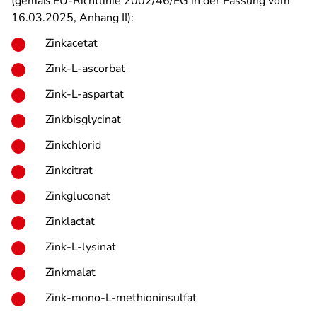
(gemäß EU-Richtlinie 2002/46/EG in der Fassung vom
16.03.2025, Anhang II):
Zinkacetat
Zink-L-ascorbat
Zink-L-aspartat
Zinkbisglycinat
Zinkchlorid
Zinkcitrat
Zinkgluconat
Zinklactat
Zink-L-lysinat
Zinkmalat
Zink-mono-L-methioninsulfat