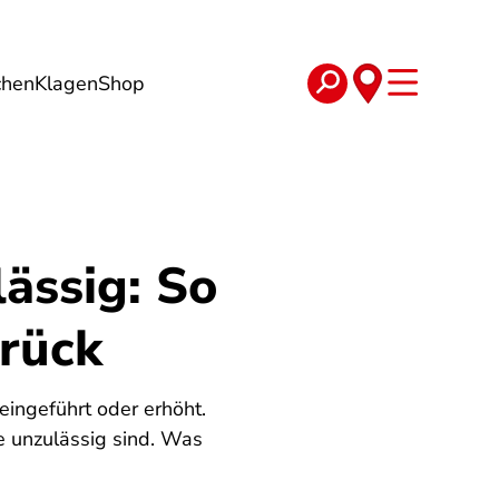
chen
Klagen
Shop
e
Verträge
ässig: So
rück
ingeführt oder erhöht.
e unzulässig sind. Was