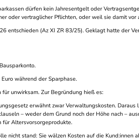
arkassen dürfen kein Jahresentgelt oder Vertragsentgelt
her oder vertraglicher Pflichten, oder weil sie damit vo
2026 entschieden (Az XI ZR 83/25). Geklagt hatte der 
o Bausparkonto.
24 Euro während der Sparphase.
n für unwirksam. Zur Begründung hieß es:
rungsgesetz erwähnt zwar Verwaltungskosten. Daraus läs
klauseln – weder dem Grund noch der Höhe nach – ausdrüc
 für Altersvorsorgeprodukte.
olle nicht stand: Sie wälzen Kosten auf die Kund:innen a