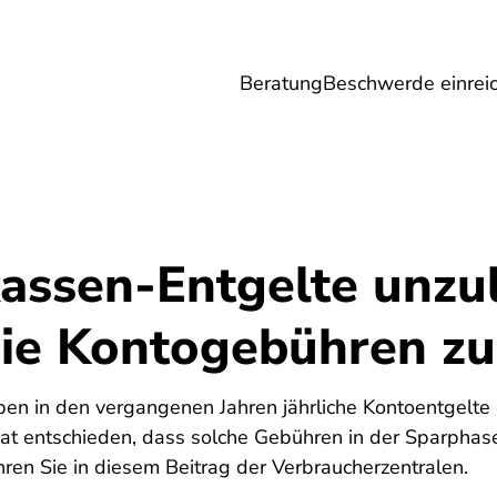
Beratung
Beschwerde einrei
Umwelt
Gesundheit
Energie
Reis
assen-Entgelte unzul
Sie Kontogebühren zu
en in den vergangenen Jahren jährliche Kontoentgelte e
at entschieden, dass solche Gebühren in der Sparphas
hren Sie in diesem Beitrag der Verbraucherzentralen.