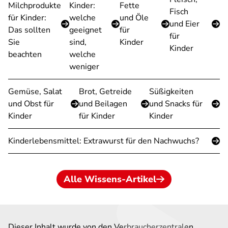
Milchprodukte
Kinder:
Fette
Fisch
für Kinder:
welche
und Öle
und Eier
Das sollten
geeignet
für
für
Sie
sind,
Kinder
Kinder
beachten
welche
weniger
Gemüse, Salat
Brot, Getreide
Süßigkeiten
und Obst für
und Beilagen
und Snacks für
Kinder
für Kinder
Kinder
Kinderlebensmittel: Extrawurst für den Nachwuchs?
Alle Wissens-Artikel
Dieser Inhalt wurde von den Verbraucherzentralen