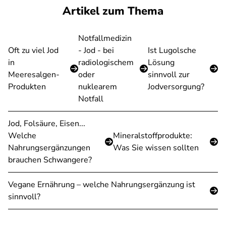
Artikel zum Thema
Notfallmedizin
Oft zu viel Jod
- Jod - bei
Ist Lugolsche
in
radiologischem
Lösung
Meeresalgen-
oder
sinnvoll zur
Produkten
nuklearem
Jodversorgung?
Notfall
Jod, Folsäure, Eisen...
Welche
Mineralstoffprodukte:
Nahrungsergänzungen
Was Sie wissen sollten
brauchen Schwangere?
Vegane Ernährung – welche Nahrungsergänzung ist
sinnvoll?