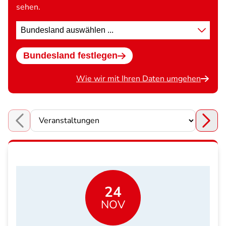
sehen.
Standort
wählen
Bundesland festlegen
Wie wir mit Ihren Daten umgehen
Choose a section
24
NOV