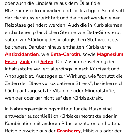
oder auch die Linolsäure aus dem Öl auf die
Blasenmuskeln einwirken und sie kräftigen. Somit soll
der Harnfluss erleichtert und die Beschwerden einer
Reizblase gelindert werden. Auch die in Kürbiskernen
enthaltenen pflanzlichen Sterine wie Beta-Sitosterol
sollen zur Stärkung des urologischen Stoffwechsels
beitragen. Darüber hinaus enthalten Kürbiskerne
Antioxidantien
, wie
Beta-Carotin
, sowie
Magnesium
,
Eisen
,
Zink
und
Selen
. Die Zusammensetzung der
Inhaltsstoffe variiert allerdings je nach Kürbisart und
Anbaugebiet. Aussagen zur Wirkung, wie "schützt die
Zellen der Blase vor oxidativem Stress", beziehen sich
häufig auf zugesetzte Vitamine oder Mineralstoffe,
weniger oder gar nicht auf den Kürbisextrakt.
In Nahrungs­ergänzungs­mitteln für die Blase sind
entweder ausschließlich Kürbiskern­extrakte oder in
Kombination mit anderen Pflanzen­zutaten enthalten.
Beispielsweise aus der
Cranberry
, Hibiskus oder der