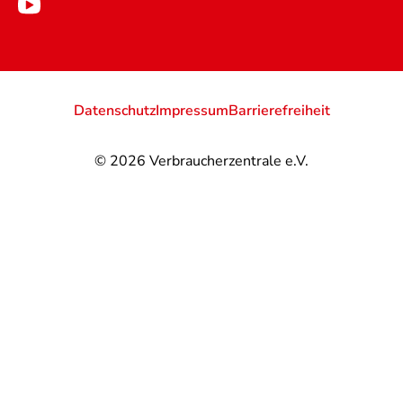
Datenschutz
Impressum
Barrierefreiheit
© 2026
Verbraucherzentrale e.V.
@
@