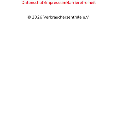
Datenschutz
Impressum
Barrierefreiheit
© 2026
Verbraucherzentrale e.V.
@
@