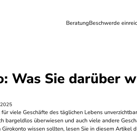
Beratung
Beschwerde einrei
Umwelt
Gesundheit
Energie
Reis
o: Was Sie darüber w
 2025
t für viele Geschäfte des täglichen Lebens unverzichtba
ch bargeldlos überwiesen und auch viele andere Geschä
Girokonto wissen sollten, lesen Sie in diesem Artikel d