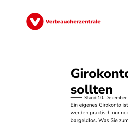
Direkt
zum
Inhalt
Finanzen
Digitales
Lebensmittel
Girokont
sollten
Stand:
10. Dezember
Ein eigenes Girokonto is
werden praktisch nur no
bargeldlos. Was Sie zum 