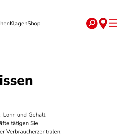
chen
Klagen
Shop
e
Verträge
issen
r. Lohn und Gehalt
fte tätigen Sie
er Verbraucherzentralen.