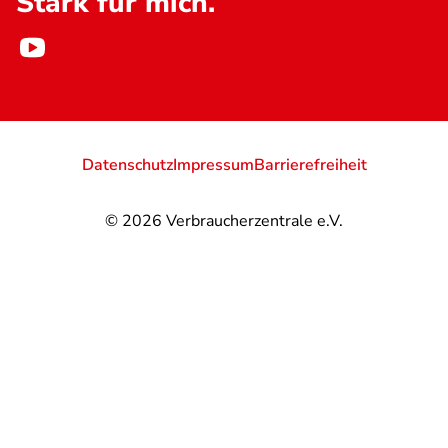
Stark für mich.
Datenschutz
Impressum
Barrierefreiheit
© 2026
Verbraucherzentrale e.V.
@
@