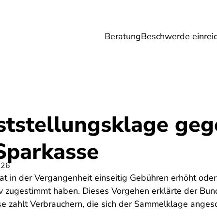
Beratung
Beschwerde einrei
Umwelt
Gesundheit
Energie
Reis
ststellungsklage geg
 Sparkasse
026
at in der Vergangenheit einseitig Gebühren erhöht oder
iv zugestimmt haben. Dieses Vorgehen erklärte der Bun
e zahlt Verbrauchern, die sich der Sammelklage anges