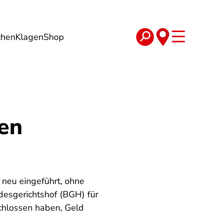
chen
Klagen
Shop
e
Verträge
en
 neu eingeführt, ohne
desgerichtshof (BGH) für
chlossen haben, Geld