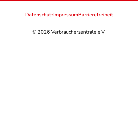
Datenschutz
Impressum
Barrierefreiheit
© 2026
Verbraucherzentrale e.V.
@
@