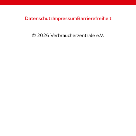
Datenschutz
Impressum
Barrierefreiheit
© 2026
Verbraucherzentrale e.V.
@
@