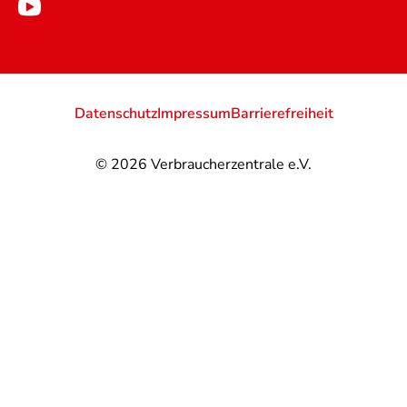
Datenschutz
Impressum
Barrierefreiheit
© 2026
Verbraucherzentrale e.V.
@
@