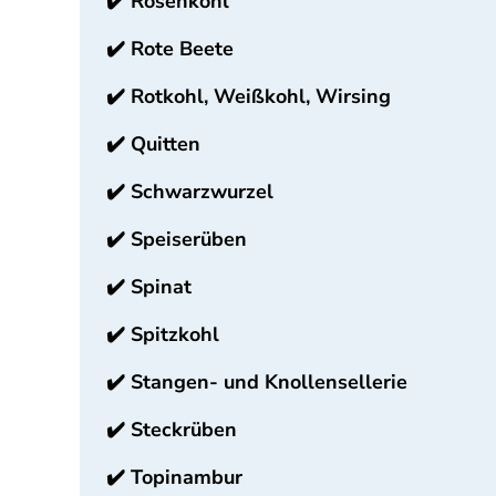
✔️
Rosenkohl
✔️
Rote Beete
✔️
Rotkohl, Weißkohl, Wirsing
✔️
Quitten
✔️
Schwarzwurzel
✔️
Speiserüben
✔️
Spinat
✔️
Spitzkohl
✔️
Stangen- und Knollensellerie
✔️
Steckrüben
✔️
Topinambur