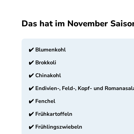
Das hat im November Saiso
✔️
Blumenkohl
✔️
Brokkoli
✔️
Chinakohl
✔️
Endivien-, Feld-, Kopf- und Romanasala
✔️
Fenchel
✔️
Frühkartoffeln
✔️
Frühlingszwiebeln