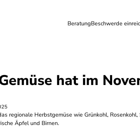
Beratung
Beschwerde einrei
Umwelt
Gesundheit
Energie
Reis
Gemüse hat im Nove
025
das regionale Herbstgemüse wie Grünkohl, Rosenkohl,
ische Äpfel und Birnen.