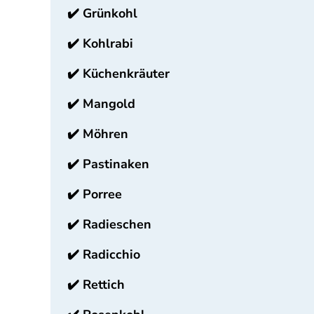
✔️
Grünkohl
✔️
Kohlrabi
✔️
Küchenkräuter
✔️
Mangold
✔️
Möhren
✔️
Pastinaken
✔️
Porree
✔️
Radieschen
✔️
Radicchio
✔️
Rettich