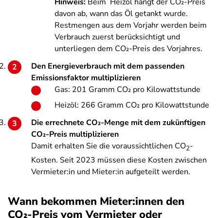
Hinweis:
Beim Heizöl hängt der CO
₂
-Preis
davon ab, wann das Öl getankt wurde.
Restmengen aus dem Vorjahr werden beim
Verbrauch zuerst berücksichtigt und
unterliegen dem CO
₂-Preis des Vorjahres.
Den Energieverbrauch mit dem passenden
Emissionsfaktor multiplizieren
Gas: 201 Gramm
CO₂ pro Kilowattstunde
Heizöl: 266 Gramm
CO₂ pro Kilowattstunde
Die errechnete
CO₂
-Menge mit dem zukünftigen
CO₂
-Preis multiplizieren
Damit erhalten Sie die voraussichtlichen CO
-
2
Kosten. Seit 2023 müssen diese Kosten zwischen
Vermieter:in und Mieter:in aufgeteilt werden.
Wann bekommen Mieter:innen den
CO₂-Preis vom Vermieter oder