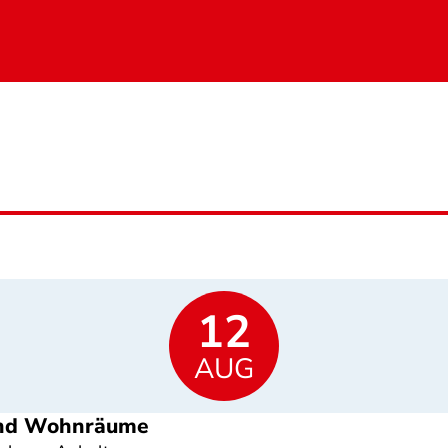
12
AUG
 und Wohnräume