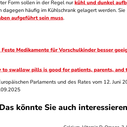
ster Form sollen in der Regel nur
kühl und dunkel auf
n dagegen häufig im Kühlschrank gelagert werden. Sie 
aben aufgeführt sein muss
.
. Feste Medikamente für Vorschulkinder besser geei
to swallow pills is good for patients, parents, and 
uropäischen Parlaments und des Rates vom 12. Juni 20
1.09.2025
Das könnte Sie auch interessiere