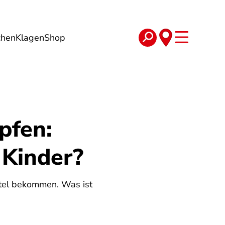
chen
Klagen
Shop
e
Verträge
pfen:
 Kinder?
ttel bekommen. Was ist