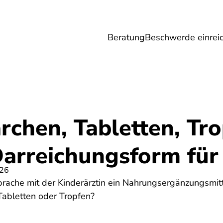
Beratung
Beschwerde einrei
Umwelt
Gesundheit
Energie
Reis
chen, Tabletten, Tro
arreichungsform für
026
prache mit der Kinderärztin ein Nahrungsergänzungsmi
abletten oder Tropfen?