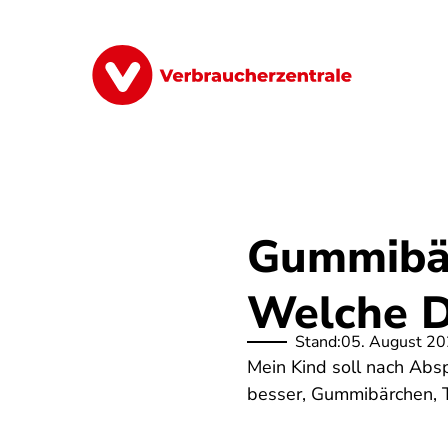
Direkt
zum
Inhalt
Finanzen
Digitales
Lebensmittel
Gummibär
Welche D
Stand:
05. August 2
Mein Kind soll nach Abs
besser, Gummibärchen, T