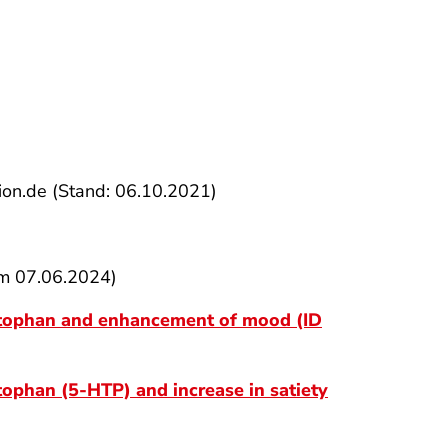
ion.de (Stand: 06.10.2021)
am 07.06.2024)
ryptophan and enhancement of mood (ID
tophan (5-HTP) and increase in satiety