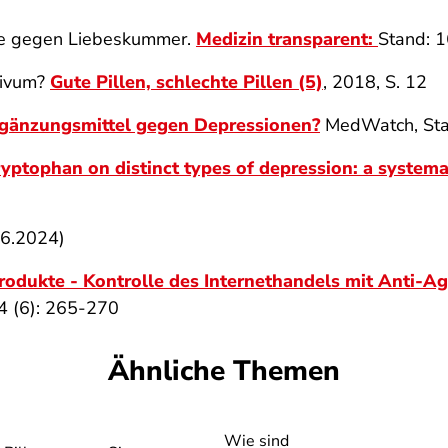
lle gegen Liebeskummer.
Medizin transparent:
Stand: 
sivum?
Gute Pillen, schlechte Pillen (5)
, 2018, S. 12
rgänzungsmittel gegen Depressionen?
MedWatch, Sta
ryptophan on distinct types of depression: a system
06.2024)
rodukte - Kontrolle des Internethandels mit Anti-A
4 (6): 265-270
Ähnliche Themen
Wie sind