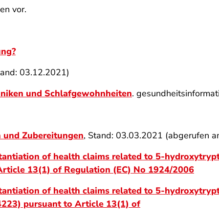
en vor.
ung?
tand: 03.12.2021)
hniken und Schlafgewohnheiten
. gesundheitsinformat
n und Zubereitungen
, Stand: 03.03.2021 (abgerufen 
stantiation of health claims related to 5-hydroxyt
Article 13(1) of Regulation (EC) No 1924/2006
tantiation of health claims related to 5-hydroxytryp
4223) pursuant to Article 13(1) of