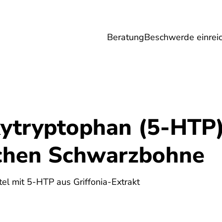
Beratung
Beschwerde einrei
Umwelt
Gesundheit
Energie
Reis
ytryptophan (5-HTP)
schen Schwarzbohne
l mit 5-HTP aus Griffonia-Extrakt