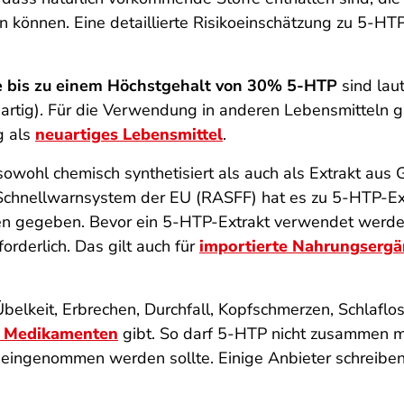
n können. Eine detaillierte Risikoeinschätzung zu 5-H
 bis zu einem Höchstgehalt von 3
0% 5-HTP
sind lau
artig). Für die Verwendung in anderen Lebensmitteln g
g als
neuartiges Lebensmittel
.
owohl chemisch synthetisiert als auch als Extrakt aus
G
Schnellwarnsystem der EU (RASFF) hat es zu 5-HTP-Ex
 gegeben. Bevor ein 5-HTP-Extrakt verwendet werden d
orderlich. Das gilt auch für
importierte Nahrungsergä
lkeit, Erbrechen, Durchfall, Kopfschmerzen, Schlaflos
t Medikamenten
gibt. So darf 5-HTP nicht zusammen mi
), eingenommen werden sollte. Einige Anbieter schreibe