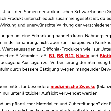
t aus den Samen der afrikanischen Schwarzbohne (Grif
 nach Produkt unterschiedlich zusammengesetzt ist, da e
ich Wirkung und unerwünschte Wirkung der verschiedenen
törungen um eine Erkrankung handeln kann. Nahrungser
n in der Ernährung, nicht aber zur Therapie von Krank
. Werbeaussagen zu Griffonia-Produkten wie "
zur Unte
gesetzte B-Vitamine (z.B.
B1
,
B6
,
B12
,
Niacin
und
Bioti
itsbezogene Aussagen zur Verbesserung der Stimmung 
zufuhr durch bessere Sättigung wegen mangelnder Bew
bensmittel für besondere
medizinische Zwecke
(bilanz
n nur unter ärztlicher Aufsicht verwendet werden.
dium pflanzlicher Materialien und Zubereitungen" der 
, dass natürlich vorkommende Stoffe enthalten sind, die