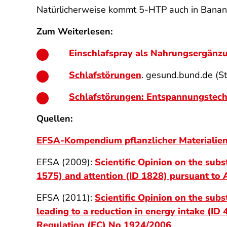
Natürlicherweise kommt 5-HTP auch in Banan
Zum Weiterlesen:
Einschlafspray als Nahrungsergänz
Schlafstörungen
. gesund.bund.de (S
Schlafstörungen: Entspannungstec
Quellen:
EFSA-Kompendium pflanzlicher Materialie
EFSA (2009):
Scientific Opinion on the sub
1575) and attention (ID 1828) pursuant to 
EFSA (2011):
Scientific Opinion on the subs
leading to a reduction in energy intake (ID 
Regulation (EC) No 1924/2006