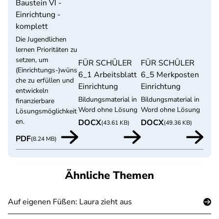
Baustein VI -
Einrichtung -
komplett
Die Jugendlichen
lernen Prioritäten zu
setzen, um
FÜR SCHÜLER
FÜR SCHÜLER
(Einrichtungs-)wüns
6_1 Arbeitsblatt
6_5 Merkposten
che zu erfüllen und
Einrichtung
Einrichtung
entwickeln
Bildungsmaterial in
Bildungsmaterial in
finanzierbare
Word ohne Lösung
Word ohne Lösung
Lösungsmöglichkeit
en.
DOCX
DOCX
(43.61 KB)
(49.36 KB)
PDF
(8.24 MB)
Ähnliche Themen
Auf eigenen Füßen: Laura zieht aus