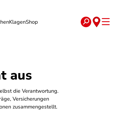
chen
Klagen
Shop
e
Verträge
t aus
selbst die Verantwortung.
räge, Versicherungen
ionen zusammengestellt.