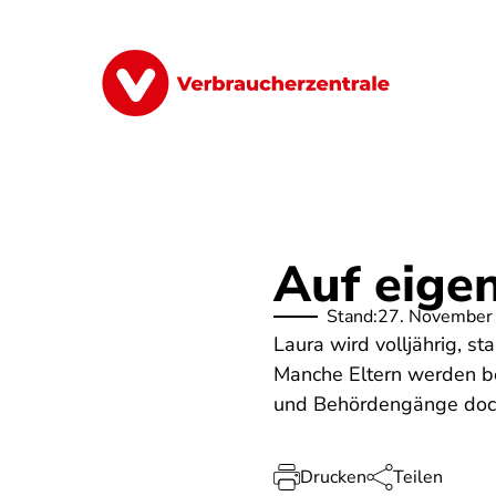
Direkt
zum
Inhalt
Finanzen
Digitales
Lebensmittel
Auf eigen
Stand:
27. November
Laura wird volljährig, s
Manche Eltern werden be
und Behördengänge doch 
Drucken
Teilen