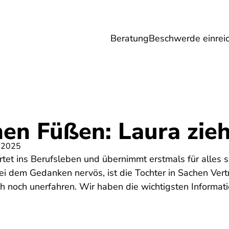
Beratung
Beschwerde einrei
Umwelt
Gesundheit
Energie
Reis
en Füßen: Laura zieh
 2025
tartet ins Berufsleben und übernimmt erstmals für alles 
i dem Gedanken nervös, ist die Tochter in Sachen Vert
noch unerfahren. Wir haben die wichtigsten Informat