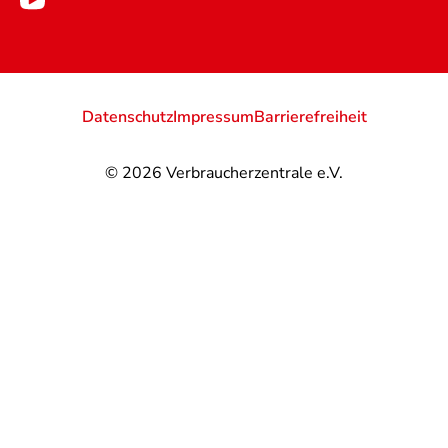
Datenschutz
Impressum
Barrierefreiheit
© 2026
Verbraucherzentrale e.V.
@
@