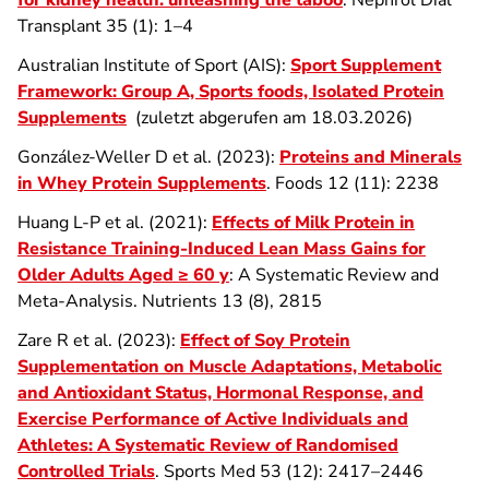
for kidney health: unleashing the taboo
. Nephrol Dial
Transplant 35 (1): 1–4
Australian Institute of Sport (AIS):
Sport Supplement
Framework: Group A, Sports foods,
Isolated Protein
Supplements
(zuletzt abgerufen am 18.03.2026)
González-Weller D et al. (2023):
Proteins and Minerals
in Whey Protein Supplements
. Foods 12 (11): 2238
Huang L-P et al. (2021):
Effects of Milk Protein in
Resistance Training-Induced Lean Mass Gains for
Older Adults Aged ≥ 60 y
: A Systematic Review and
Meta-Analysis. Nutrients 13 (8), 2815
Zare R et al. (2023):
Effect of Soy Protein
Supplementation on Muscle Adaptations, Metabolic
and Antioxidant Status, Hormonal Response, and
Exercise Performance of Active Individuals and
Athletes: A Systematic Review of Randomised
Controlled Trials
. Sports Med 53 (12): 2417–2446