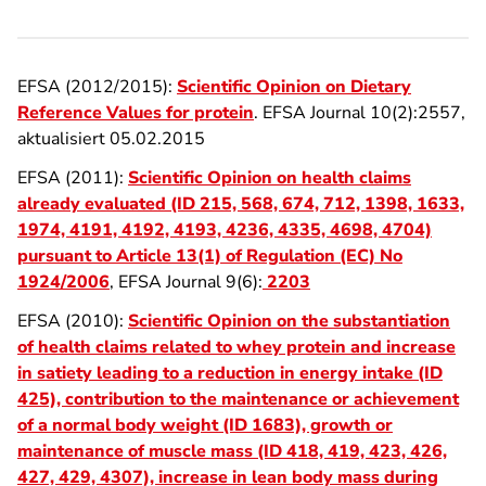
EFSA (2012/2015):
Scientific Opinion on Dietary
Reference Values for protein
. EFSA Journal 10(2):2557,
aktualisiert 05.02.2015
EFSA (2011):
Scientific Opinion on health claims
already evaluated (ID 215, 568, 674, 712, 1398, 1633,
1974, 4191, 4192, 4193, 4236, 4335, 4698, 4704)
pursuant to Article 13(1) of Regulation (EC) No
1924/2006
, EFSA Journal 9(6):
2203
EFSA (2010):
Scientific Opinion on the substantiation
of health claims related to whey protein and increase
in satiety leading to a reduction in energy intake (ID
425), contribution to the maintenance or achievement
of a normal body weight (ID 1683), growth or
maintenance of muscle mass (ID 418, 419, 423, 426,
427, 429, 4307), increase in lean body mass during