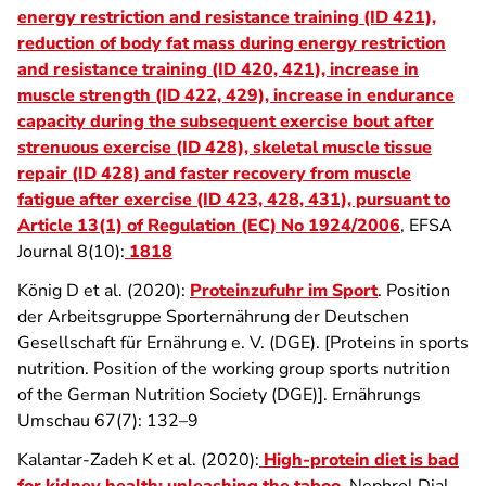
energy restriction and resistance training (ID 421),
reduction of body fat mass during energy restriction
and resistance training (ID 420, 421), increase in
muscle strength (ID 422, 429), increase in endurance
capacity during the subsequent exercise bout after
strenuous exercise (ID 428), skeletal muscle tissue
repair (ID 428) and faster recovery from muscle
fatigue after exercise (ID 423, 428, 431), pursuant to
Article 13(1) of Regulation (EC) No 1924/2006
, EFSA
Journal 8(10):
1818
König D et al. (2020):
Proteinzufuhr im Sport
. Position
der Arbeitsgruppe Sporternährung der Deutschen
Gesellschaft für Ernährung e. V. (DGE). [Proteins in sports
nutrition. Position of the working group sports nutrition
of the German Nutrition Society (DGE)]. Ernährungs
Umschau 67(7): 132–9
Kalantar-Zadeh K et al. (2020):
High-protein diet is bad