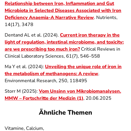
Relationship between Iron, Inflammation and Gut
Microbiota in Selected Diseases Associated with Iron
Deficiency Anaemia-A Narrative Review
. Nutrients,
14(17), 3478
Dentand AL et al. (2024).
Current iron therapy in the
light of regulation, intestinal microbiome, and toxicity:
are we prescribing too much iron?
Critical Reviews in
Clinical Laboratory Sciences, 61(7), 546–558
Ma Y et al. (2024):
Unveiling the unique role of iron in
the metabolism of methanogens: A review
.
Environmental Research, 250, 118495
Storr M (2025):
Vom Unsinn von Mikrobiomanalysen.
MMW – Fortschritte der Medizin (1)
, 20.06.2025
Ähnliche Themen
Vitamine, Calcium,