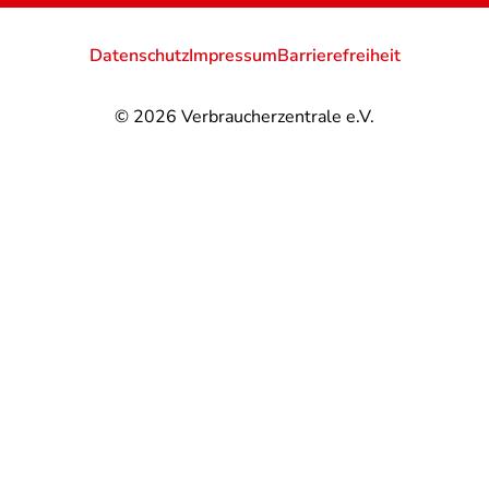
Datenschutz
Impressum
Barrierefreiheit
© 2026
Verbraucherzentrale e.V.
@
@