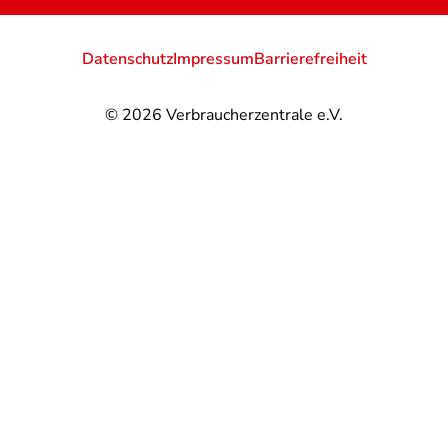
Datenschutz
Impressum
Barrierefreiheit
© 2026
Verbraucherzentrale e.V.
@
@