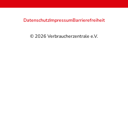
Datenschutz
Impressum
Barrierefreiheit
© 2026
Verbraucherzentrale e.V.
@
@