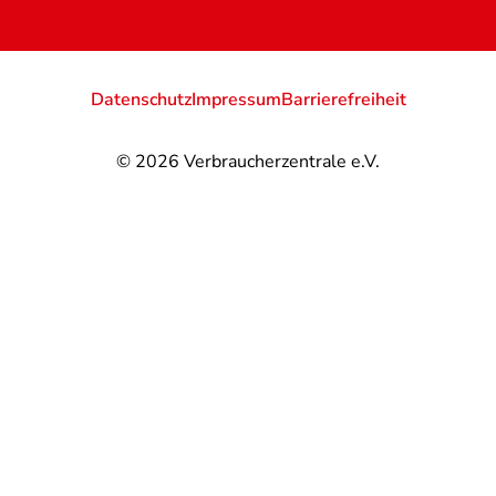
Datenschutz
Impressum
Barrierefreiheit
© 2026
Verbraucherzentrale e.V.
@
@