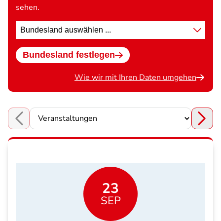
sehen.
Standort
wählen
Bundesland festlegen
Wie wir mit Ihren Daten umgehen
Choose a section
23
SEP