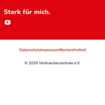
Stark für mich.
Datenschutz
Impressum
Barrierefreiheit
© 2026
Verbraucherzentrale e.V.
@
@