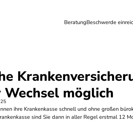
Beratung
Beschwerde einrei
Umwelt
Gesundheit
Energie
Reis
che Krankenversicher
r Wechsel möglich
025
können ihre Krankenkasse schnell und ohne großen bür
rankenkasse sind Sie dann in aller Regel erstmal 12 