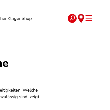
chen
Klagen
Shop
e
Verträge
he
eitigkeiten. Welche
ulässig sind, zeigt