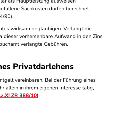
ular als Hauptleistung ausweisen
ngefallene Sachkosten dürfen berechnet
4/90).
htes wirksam beglaubigen. Verlangt die
 da dieser vorhersehbare Aufwand in den Zins
ndbuchamt verlangte Gebühren.
nes Privatdarlehens
tgelt vereinbaren. Bei der Führung eines
 allein in ihrem eigenen Interesse tätig,
Az.XI ZR 388/10
).