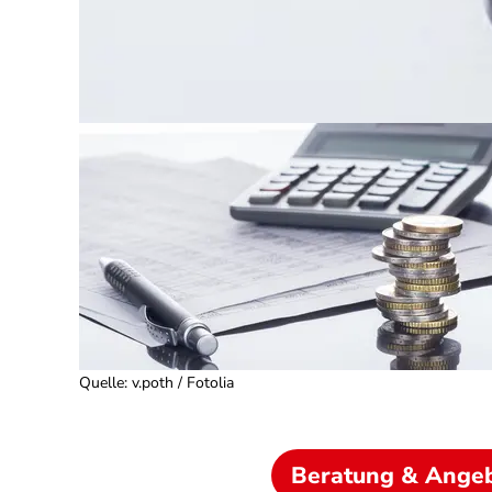
Quelle
:
v.poth / Fotolia
Beratung & Ange