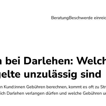
Beratung
Beschwerde einrei
Umwelt
Gesundheit
Energie
Reis
 bei Darlehen: Welc
elte unzulässig sind
en Kund:innen Gebühren berechnen, kommt es oft zu Str
ich Darlehen verlangen dürfen und welche Gebühren unz