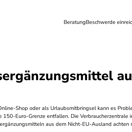
Beratung
Beschwerde einrei
Umwelt
Gesundheit
Energie
Reis
ergänzungsmittel a
 Online-Shop oder als Urlaubsmitbringsel kann es Prob
die 150-Euro-Grenze entfallen. Die Verbraucherzentrale i
ergänzungsmitteln aus dem Nicht-EU-Ausland achten s