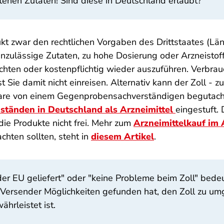
ltenen Zutaten! Sind diese in Deutschland erlaubt?
t zwar den rechtlichen Vorgaben des Drittstaates (Länd
zulässige Zutaten, zu hohe Dosierung oder Arzneistoffe)
hten oder kostenpflichtig wieder auszuführen. Verbrauc
 Sie damit nicht einreisen. Alternativ kann der Zoll - 
 Ware von einem Gegenprobensachverständigen begutach
tänden in Deutschland als Arzneimittel
eingestuft.
 die Produkte nicht frei. Mehr zum
Arzneimittelkauf im
hten sollten, steht in
diesem Artikel
.
der EU geliefert" oder "keine Probleme beim Zoll" bede
er Versender Möglichkeiten gefunden hat, den Zoll zu 
hrleistet ist.