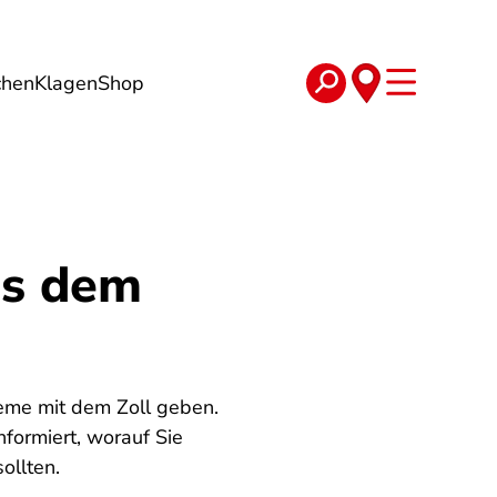
chen
Klagen
Shop
e
Verträge
us dem
leme mit dem Zoll geben.
nformiert, worauf Sie
ollten.