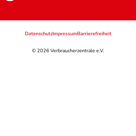
Datenschutz
Impressum
Barrierefreiheit
© 2026
Verbraucherzentrale e.V.
@
@