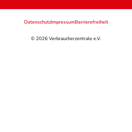
Datenschutz
Impressum
Barrierefreiheit
© 2026
Verbraucherzentrale e.V.
@
@