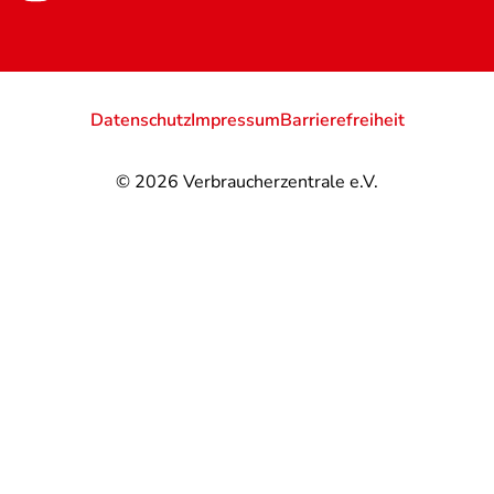
Datenschutz
Impressum
Barrierefreiheit
© 2026
Verbraucherzentrale e.V.
@
@