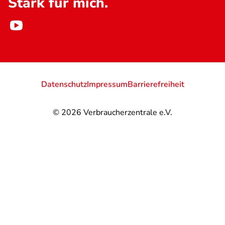
Stark für mich.
Datenschutz
Impressum
Barrierefreiheit
© 2026
Verbraucherzentrale e.V.
@
@