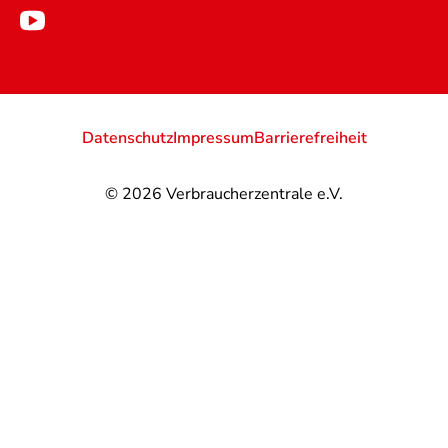
Datenschutz
Impressum
Barrierefreiheit
© 2026
Verbraucherzentrale e.V.
@
@