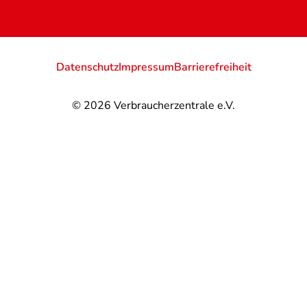
Datenschutz
Impressum
Barrierefreiheit
© 2026
Verbraucherzentrale e.V.
@
@