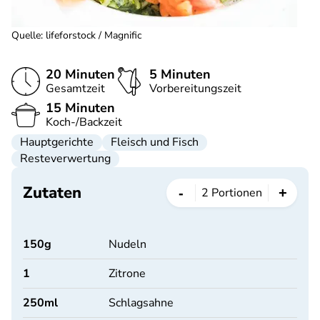
Quelle
:
lifeforstock / Magnific
20 Minuten
5 Minuten
Gesamtzeit
Vorbereitungszeit
15 Minuten
Koch-/Backzeit
Hauptgerichte
Fleisch und Fisch
Resteverwertung
Zutaten
-
+
2
Portionen
150
g
Nudeln
1
Zitrone
250
ml
Schlagsahne