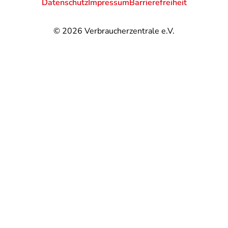
Datenschutz
Impressum
Barrierefreiheit
© 2026
Verbraucherzentrale e.V.
@
@