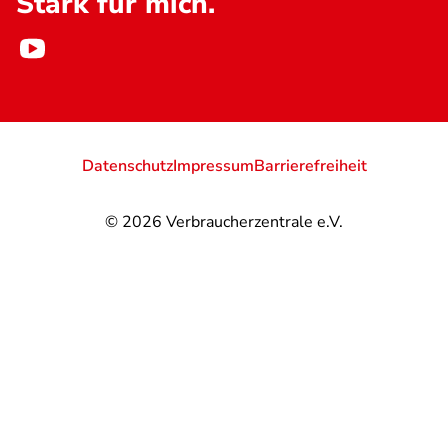
Stark für mich.
Datenschutz
Impressum
Barrierefreiheit
© 2026
Verbraucherzentrale e.V.
@
@