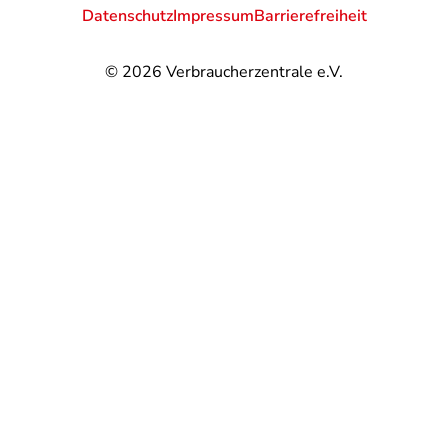
Datenschutz
Impressum
Barrierefreiheit
© 2026
Verbraucherzentrale e.V.
@
@