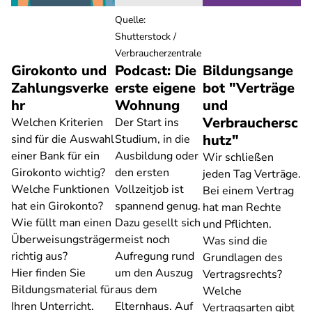
Quelle
:
Shutterstock /
Verbraucherzentrale
Girokonto und
Podcast: Die
Bildungsange
Zahlungsverke
erste eigene
bot "Verträge
hr
Wohnung
und
Verbrauchersc
Welchen Kriterien
Der Start ins
hutz"
sind für die Auswahl
Studium, in die
einer Bank für ein
Ausbildung oder
Wir schließen
Girokonto wichtig?
den ersten
jeden Tag Verträge.
Welche Funktionen
Vollzeitjob ist
Bei einem Vertrag
hat ein Girokonto?
spannend genug.
hat man Rechte
Wie füllt man einen
Dazu gesellt sich
und Pflichten.
Überweisungsträger
meist noch
Was sind die
richtig aus?
Aufregung rund
Grundlagen des
Hier finden Sie
um den Auszug
Vertragsrechts?
Bildungsmaterial für
aus dem
Welche
Ihren Unterricht.
Elternhaus. Auf
Vertragsarten gibt