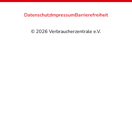
Datenschutz
Impressum
Barrierefreiheit
© 2026
Verbraucherzentrale e.V.
@
@