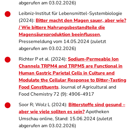
abgerufen am 03.02.2026)
Leibniz-Institut für Lebensmittel-Systembiologie
(2024):
Bitter macht den Magen sauer, aber wie?
/ Wie bittere Nahrungsbestandteile die
Magensäureproduktion beeinflussen
,
Pressemeldung vom 14.05.2024 (zuletzt
abgerufen am 03.02.2026)
Richter P et al. (2024):
Sodium-Permeable Ion
Channels TRPM4 and TRPM5 are Functional in
Human Gastric Parietal Cells in Culture and
Modulate the Cellular Response to Bitter-Tasting
Food Constituents
. Journal of Agricultural and
Food Chemistry 72 (9): 4906-4917
Soor R; Wolz L (2024):
Bitterstoffe sind gesund –
aber wie viele sollten es sein?
Apotheken
Umschau online, Stand: 15.06.2024 (zuletzt
abgerufen am 03.02.2026)