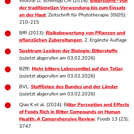
Wölffle U; Schempp CM (2018):
Bitterstoffe – von
der traditionellen Verwendung bis zum Einsatz
an der Haut
. Zeitschrift für Phytotherapie 39(05):
210-215
BfR (2013):
Risikobewertung von Pflanzen und
pflanzlichen Zubereitungen
, 2. Ergänzte Auflage
Spektrum-Lexikon der Biologie: Bitterstoffe
(zuletzt abgerufen am 03.02.2026)
BZfE:
Mehr bittere Lebensmittel auf den Teller
.
(zuletzt abgerufen am 03.02.2026)
BVL:
Stofflisten des Bundes und der Länder
(zuletzt abgerufen am 03.02.2026)
Qiao K et al. (2024): B
itter Perception and Effects
of Foods Rich in Bitter Compounds on Human
Health: A Comprehensive Review
. Foods 13 (23):
3747