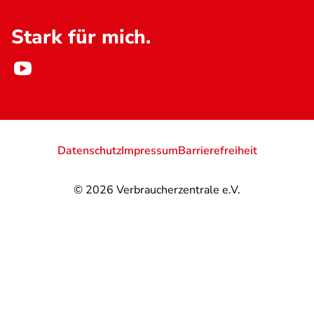
Stark für mich.
Datenschutz
Impressum
Barrierefreiheit
© 2026
Verbraucherzentrale e.V.
@
@