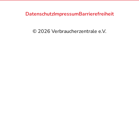
Datenschutz
Impressum
Barrierefreiheit
© 2026
Verbraucherzentrale e.V.
@
@