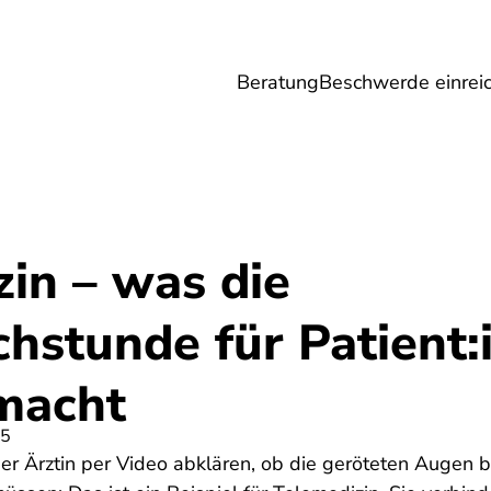
Beratung
Beschwerde einrei
Umwelt
Gesundheit
Energie
Reis
in – was die
hstunde für Patient:
macht
25
der Ärztin per Video abklären, ob die geröteten Augen 