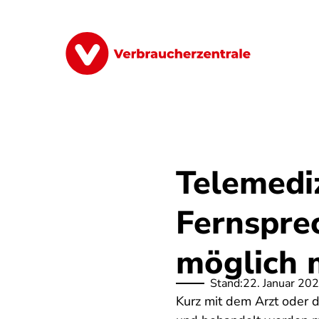
Direkt
zum
Inhalt
Finanzen
Digitales
Lebensmittel
Telemediz
Fernsprec
möglich 
Stand:
22. Januar 20
Kurz mit dem Arzt oder 