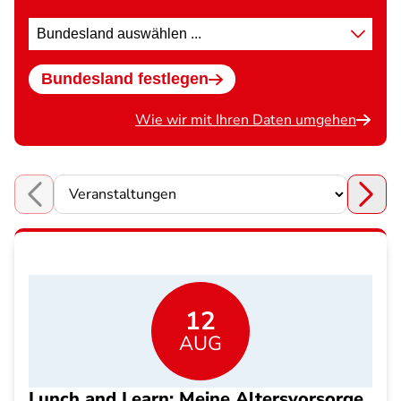
Standort
wählen
Bundesland festlegen
Wie wir mit Ihren Daten umgehen
Choose a section
12
AUG
Lunch and Learn: Meine Altersvorsorge