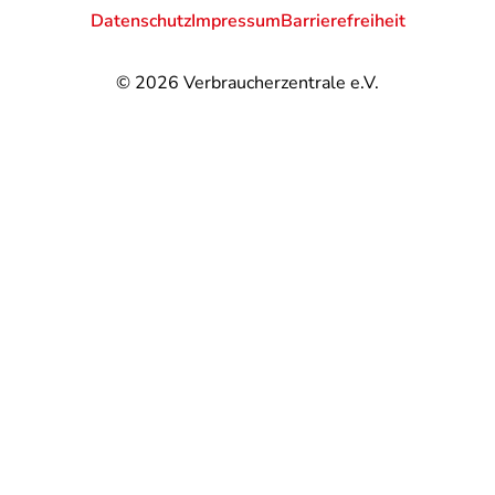
Datenschutz
Impressum
Barrierefreiheit
© 2026
Verbraucherzentrale e.V.
@
@