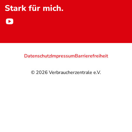
Stark für mich.
Datenschutz
Impressum
Barrierefreiheit
© 2026
Verbraucherzentrale e.V.
@
@