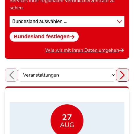
Services Ihrer regionalen Verbraucherzentrale zu
sehen.
Standort
wählen
Bundesland festlegen
Wie wir mit Ihren Daten umgehen
Choose a section
27
AUG